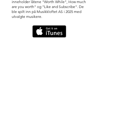
inneholder låtene "Worth While", How much
are you worth" og "Like and Subscribe". De
ble spilt inn på Musikkloftet AS i 2025 med
utvalgte musikere.
Eazy Money er Mads sin fjerde egne
utgivelse i 2025. Den ble spilt inn i
Musikkloftet AS med utvalgte musikere i
2025.